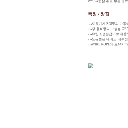
WYS-4형은 쉬브 부분에 
특징 / 장점
도유기가 ROPE의 가
정 용적형의 고성능 GE
유량조정손잡이로 유출량
도유륜은 내마모·내후성
WIRE ROPE와 도유