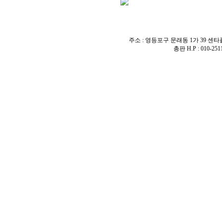
주소 : 영등포구 문래동 1가 39 센타플러스 1층
총판 H.P : 010-25